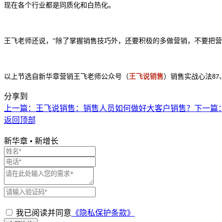
现在各个行业都是同质化和白热化。
王飞老师还说，
“
除了掌握销售技巧外，还要积极的多做营销，不要把营
以上节选自新华章营销王飞老师公众号（
王飞说销售
）
销售实战心法
87
分享到
上一篇：王飞说销售：销售人员如何做好大客户销售？
下一篇
返回顶部
新华章
•
新增长
我已阅读并同意
《隐私保护条款》