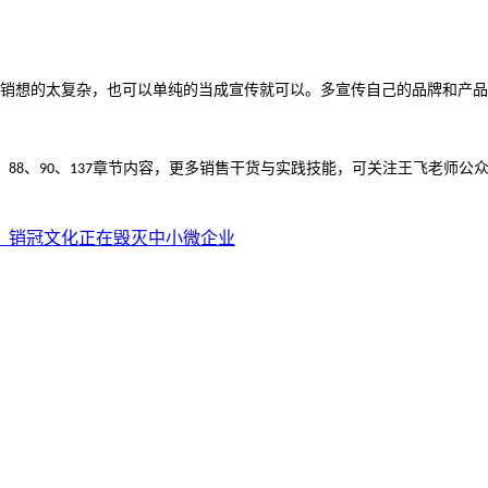
销想的太复杂，也可以单纯的当成宣传就可以。多宣传自己的品牌和产品
、
、
、
章节内容
，
更多销售干货与实践技能，可关注王飞老师公
88
90
137
：销冠文化正在毁灭中小微企业