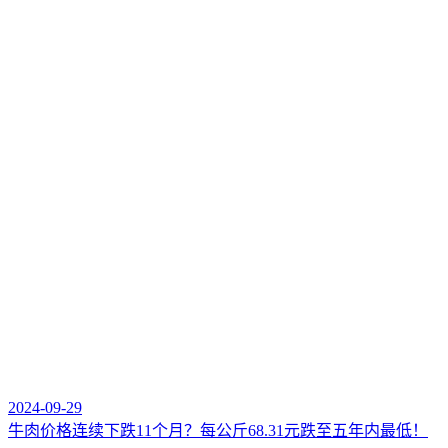
2024-09-29
牛肉价格连续下跌11个月？每公斤68.31元跌至五年内最低！