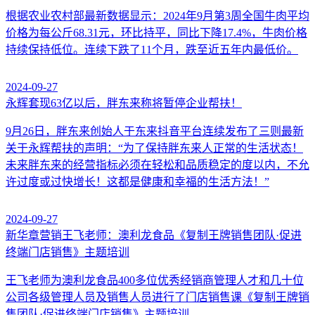
根据农业农村部最新数据显示：2024年9月第3周全国牛肉平均
价格为每公斤68.31元，环比持平，同比下降17.4%，牛肉价格
持续保持低位。连续下跌了11个月，跌至近五年内最低价。
2024-09-27
永辉套现63亿以后，胖东来称将暂停企业帮扶！
9月26日，胖东来创始人于东来抖音平台连续发布了三则最新
关于永辉帮扶的声明：“为了保持胖东来人正常的生活状态！
未来胖东来的经营指标必须在轻松和品质稳定的度以内，不允
许过度或过快增长！这都是健康和幸福的生活方法！”
2024-09-27
新华章营销王飞老师：澳利龙食品《复制王牌销售团队·促进
终端门店销售》主题培训
王飞老师为澳利龙食品400多位优秀经销商管理人才和几十位
公司各级管理人员及销售人员进行了门店销售课《复制王牌销
售团队·促进终端门店销售》主题培训。