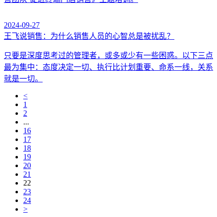
2024-09-27
王飞说销售：为什么销售人员的心智总是被扰乱？
只要是深度思考过的管理者，或多或少有一些困惑。以下三点
最为集中：态度决定一切、执行比计划重要、命系一线，关系
就是一切。
<
1
2
...
16
17
18
19
20
21
22
23
24
>